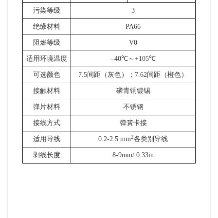
污染等级
3
绝缘材料
PA66
阻燃等级
V0
适用环境温度
–40℃～+105℃
可选颜色
7.5
间距（灰色）；7.62间距（橙色）
接触材料
磷青铜镀锡
弹片材料
不锈钢
接线方式
弹簧卡接
2
适用导线
0.2-2.5 mm
各类别导线
剥线长度
8-9mm/ 0.33in