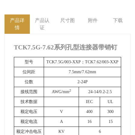
产品详
产品认
尺寸图
附件
下载
情
证
TCK7.5G-7.62
系列孔型连接器带销钉
型号
TCK7.5G/003-XXP
；TCK7.62/003-XXP
位间距
7.5mm/7.62mm
位数
2-24P
2
接线范围
AWG/mm
24-14/0.2-2.5
技术数据
IEC
UL
额定电压
V
400
300
额定电流
A
16
15
额定冲击电压
KV
6