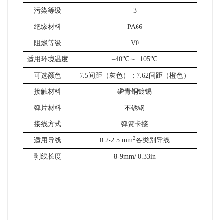
污染等级
3
绝缘材料
PA66
阻燃等级
V0
适用环境温度
–40℃～+105℃
可选颜色
7.5
间距（灰色）；7.62间距（橙色）
接触材料
磷青铜镀锡
弹片材料
不锈钢
接线方式
弹簧卡接
2
适用导线
0.2-2.5 mm
各类别导线
剥线长度
8-9mm/ 0.33in