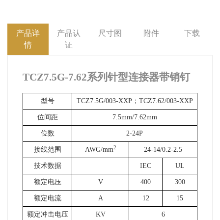
产品详
产品认
尺寸图
附件
下载
情
证
TCZ7.5G-7.62
系列针型连接器带销钉
型号
TCZ7.5G/003-XXP
；TCZ7.62/003-XXP
位间距
7.5mm/7.62mm
位数
2-24P
2
接线范围
AWG/mm
24-14/0.2-2.5
技术数据
IEC
UL
额定电压
V
400
300
额定电流
A
12
15
额定冲击电压
KV
6