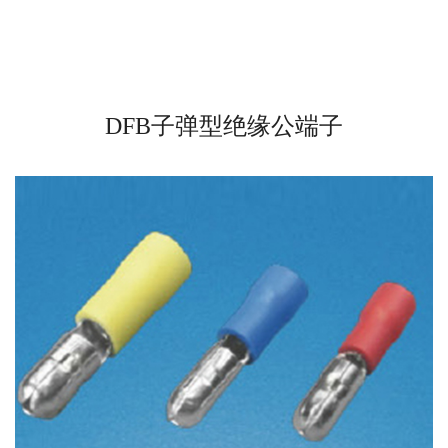
DFB子弹型绝缘公端子